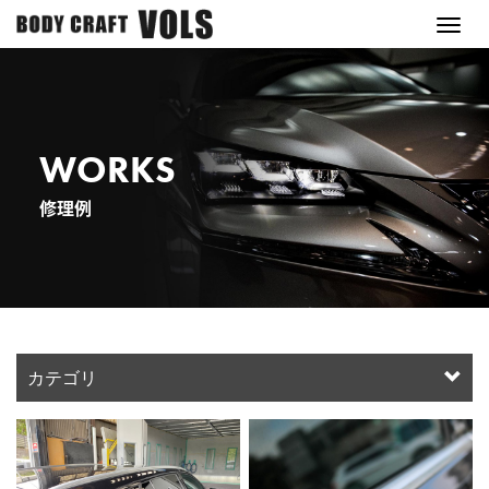
M
e
n
u
WORKS
修理例
カテゴリ