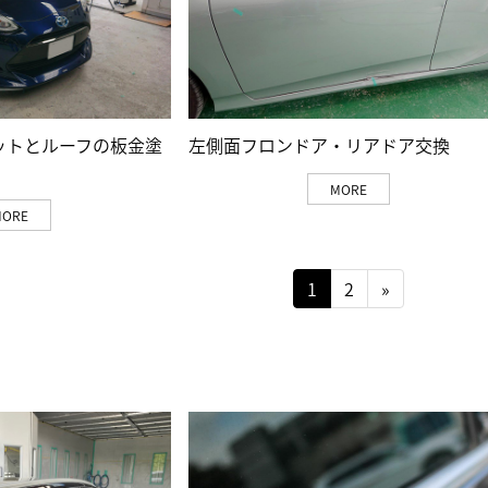
ットとルーフの板金塗
左側面フロンドア・リアドア交換
MORE
MORE
1
2
»